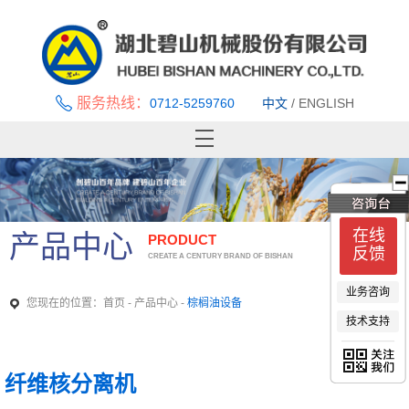
服务热线：
0712-5259760
中文
/
ENGLISH
首页
关于碧山
新闻中心
在线
产品中心
PRODUCT
产品中心
反馈
CREATE A CENTURY BRAND OF BISHAN
优秀案例
业务咨询
技术支持与服务
您现在的位置：
-
-
首页
产品中心
棕榈油设备
技术支持
招贤纳士
联系我们
纤维核分离机